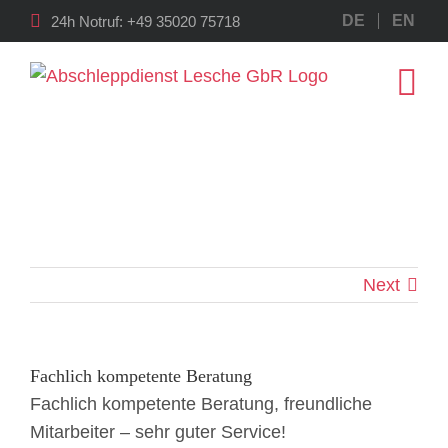
Skip
DE
EN
24h Notruf:
+49 35020 75718
to
content
Next
Fachlich kompetente Beratung
Fachlich kompetente Beratung, freundliche
Mitarbeiter – sehr guter Service!