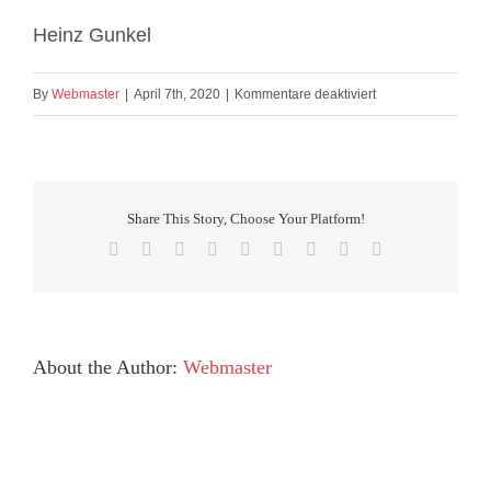
Heinz Gunkel
für
By
Webmaster
|
April 7th, 2020
|
Kommentare deaktiviert
Fachlich
kompetente
Beratung
Share This Story, Choose Your Platform!
Facebook
X
Reddit
LinkedIn
WhatsApp
Tumblr
Pinterest
Vk
Email
About the Author:
Webmaster