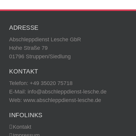
ADRESSE
Abschleppdienst Lesche GbR
Hohe Straße 79
01796 Struppen/Siedlung
KONTAKT
Telefon:
+49 35020 75718
E-Mail:
info@abschleppdienst-lesche.de
Web: www.abschleppdienst-lesche.de
INFOLINKS
Kontakt
Impressum